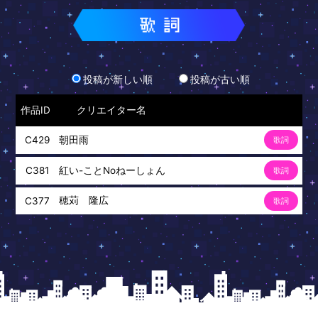
投稿が新しい順
投稿が古い順
作品ID
クリエイター名
朝田雨
C429
歌詞
紅い-ことNoねーしょん
C381
歌詞
穂苅 隆広
C377
歌詞