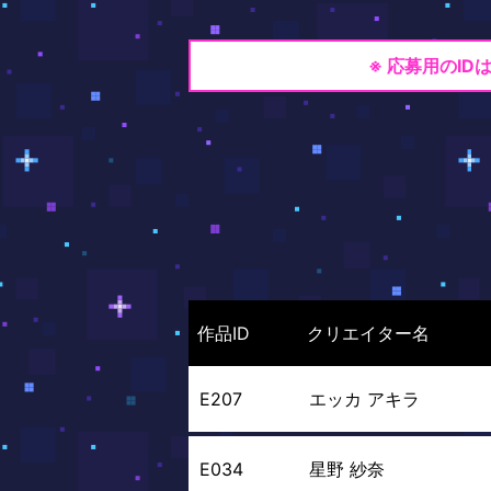
※ 応募用のI
作品ID
クリエイター名
E207
エッカ アキラ
E034
星野 紗奈