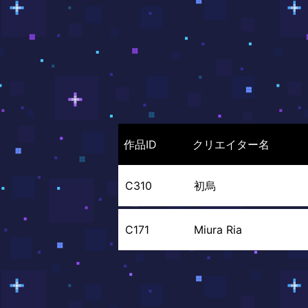
作品ID
クリエイター名
C310
初烏
C171
Miura Ria