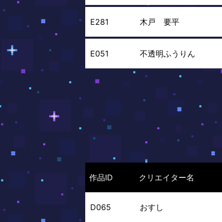
E281
木戸 要平
E051
不透明ふうりん
作品ID
クリエイター名
D065
おすし