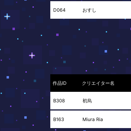
D064
おすし
作品ID
クリエイター名
B308
初烏
B163
Miura Ria