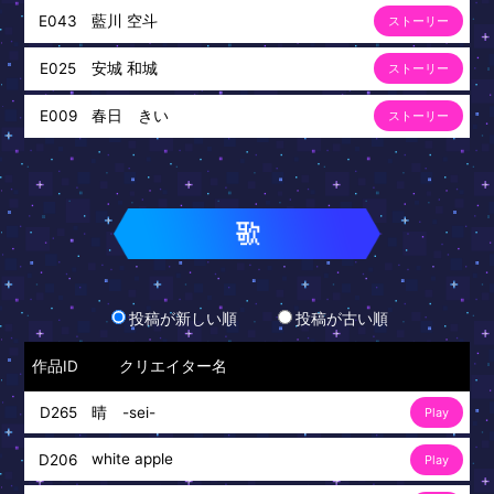
藍川 空斗
E043
ストーリー
安城 和城
E025
ストーリー
春日 きい
E009
ストーリー
投稿が新しい順
投稿が古い順
作品ID
クリエイター名
晴 -sei-
D265
Play
white apple
D206
Play