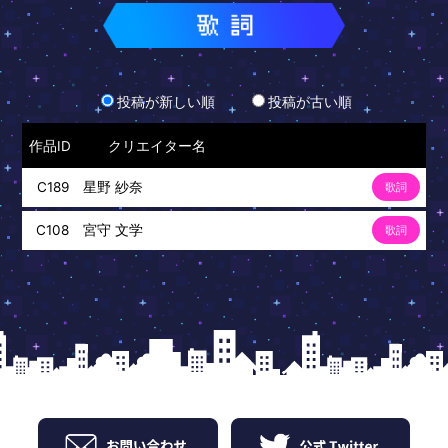
投稿が新しい順
投稿が古い順
作品ID
クリエイター名
星野 紗奈
C189
歌詞
宮守 文学
C108
歌詞