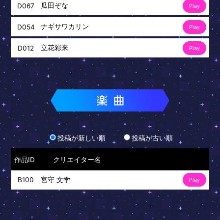
瓜田ぞな
D067
Play
ナギサワカリン
D054
Play
立花彩来
D012
Play
投稿が新しい順
投稿が古い順
作品ID
クリエイター名
宮守 文学
B100
Play