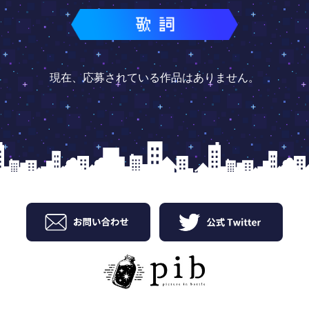
現在、応募されている作品はありません。