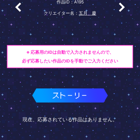
作品ID：A195
クリエイター名：
五月 慶
※ 応募用のIDは自動で入力されませんので、
必ず応募したい作品のIDを手動でご入力ください
現在、応募されている作品はありません。