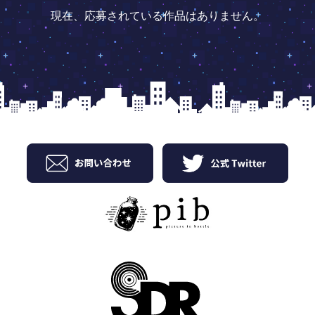
現在、応募されている作品はありません。