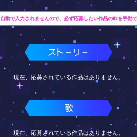
Dは自動で入力されませんので、
必ず応募したい作品のIDを手動
現在、応募されている作品はありません。
現在、応募されている作品はありません。