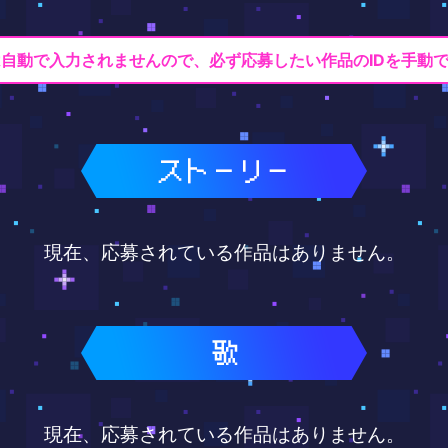
Dは自動で入力されませんので、
必ず応募したい作品のIDを手動
現在、応募されている作品はありません。
現在、応募されている作品はありません。