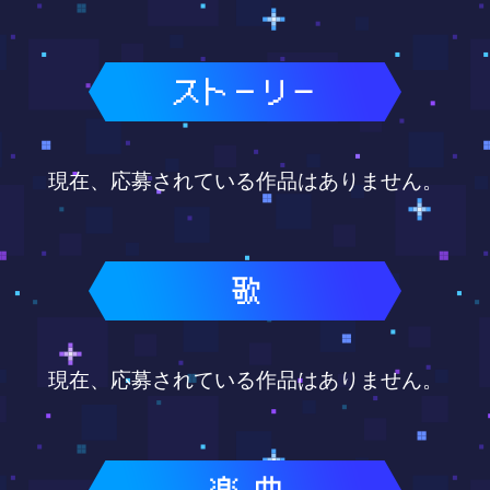
現在、応募されている作品はありません。
現在、応募されている作品はありません。