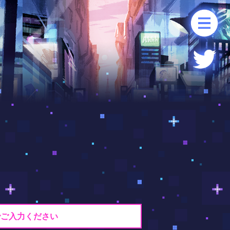
でご入力ください