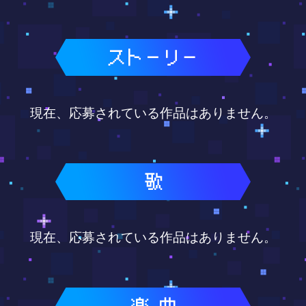
現在、応募されている作品はありません。
現在、応募されている作品はありません。