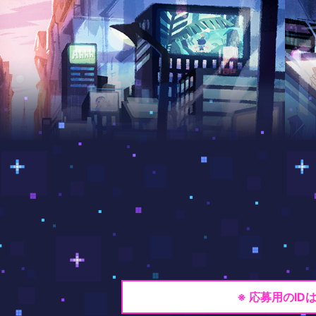
※ 応募用のI