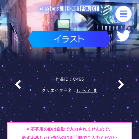
作品ID：C495
クリエイター名：
し ら た ま
※ 応募用のIDは自動で入力されませんので、
必ず応募したい作品のIDを手動でご入力ください