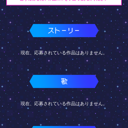
現在、応募されている作品はありません。
現在、応募されている作品はありません。