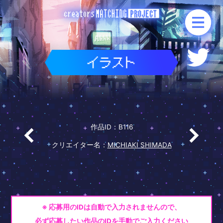
作品ID：B116
クリエイター名：
MICHIAKI SHIMADA
※ 応募用のIDは自動で入力されませんので、
必ず応募したい作品のIDを手動でご入力ください