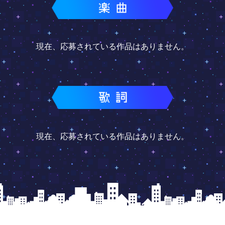
現在、応募されている作品はありません。
現在、応募されている作品はありません。