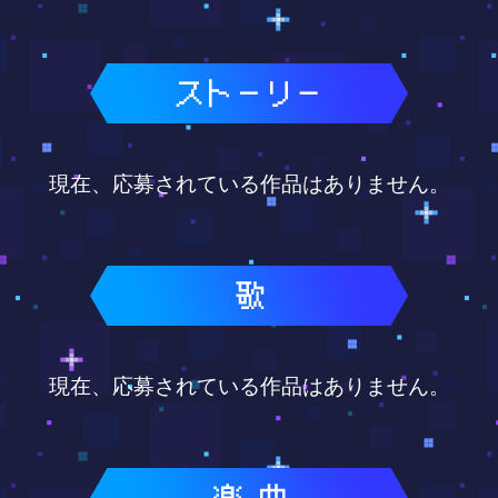
現在、応募されている作品はありません。
現在、応募されている作品はありません。