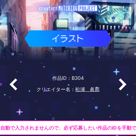
作品ID：B304
クリエイター名：
松浦 眞那
Dは自動で入力されませんので、
必ず応募したい作品のIDを手動