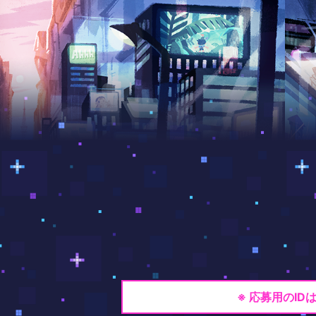
※ 応募用のI