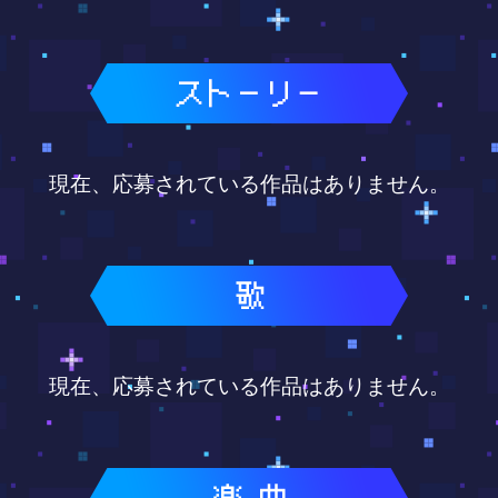
現在、応募されている作品はありません。
現在、応募されている作品はありません。