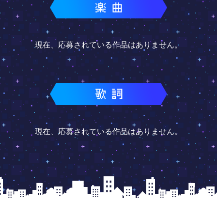
現在、応募されている作品はありません。
現在、応募されている作品はありません。