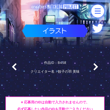
作品ID：B458
クリエイター名：餃子の羽 美味
※ 応募用のIDは自動で入力されませんので、
必ず応募したい作品のIDを手動でご入力ください