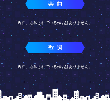
現在、応募されている作品はありません。
現在、応募されている作品はありません。