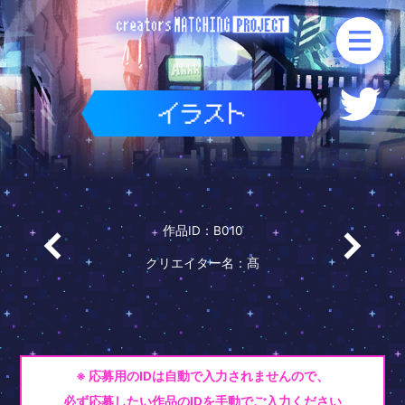
作品ID：B010
クリエイター名：髙
※ 応募用のIDは自動で入力されませんので、
必ず応募したい作品のIDを手動でご入力ください