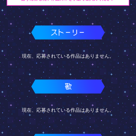
現在、応募されている作品はありません。
現在、応募されている作品はありません。