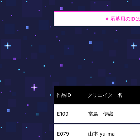
※ 応募用のI
作品ID
クリエイター名
E109
當島 伊織
E079
山本 yu-ma