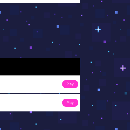
Play
Play