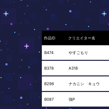
作品ID
クリエイター名
B474
やすごもり
B378
A318
B296
ナカニシ キュウ
B087
強P