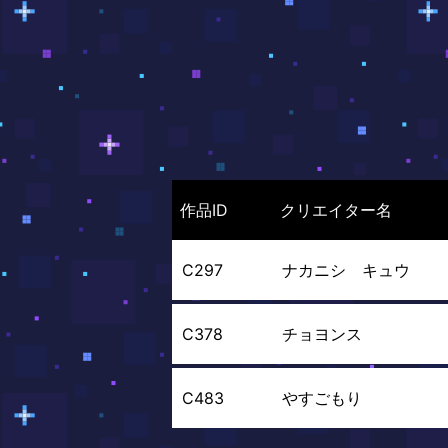
作品ID
クリエイター名
C297
ナカニシ キュウ
C378
チョヨンス
C483
やすごもり