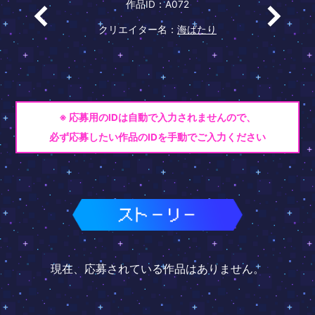
作品ID：A072
クリエイター名：
海ばたり
※ 応募用のIDは自動で入力されませんので、
必ず応募したい作品のIDを手動でご入力ください
現在、応募されている作品はありません。