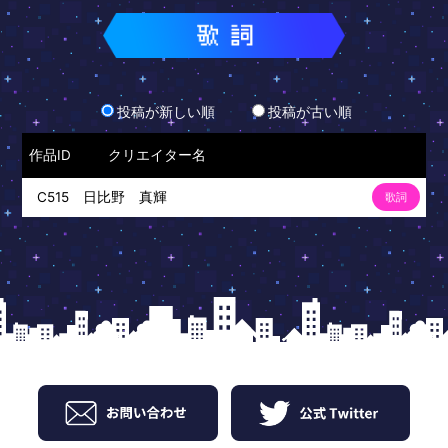
投稿が新しい順
投稿が古い順
作品ID
クリエイター名
日比野 真輝
C515
歌詞