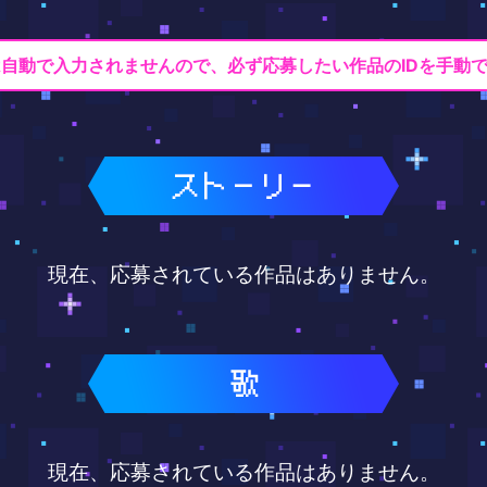
Dは自動で入力されませんので、
必ず応募したい作品のIDを手動
現在、応募されている作品はありません。
現在、応募されている作品はありません。