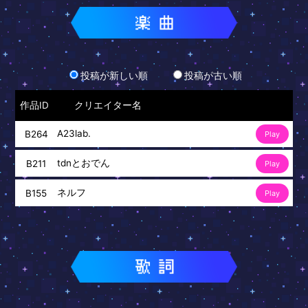
投稿が新しい順
投稿が古い順
作品ID
クリエイター名
A23lab.
B264
Play
tdnとおでん
B211
Play
ネルフ
B155
Play