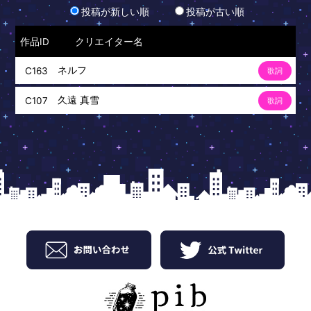
投稿が新しい順
投稿が古い順
作品ID
クリエイター名
ネルフ
C163
歌詞
久遠 真雪
C107
歌詞