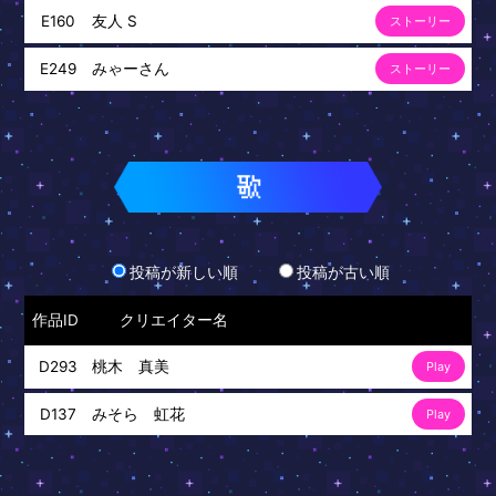
友人 S
E160
ストーリー
みゃーさん
E249
ストーリー
投稿が新しい順
投稿が古い順
作品ID
クリエイター名
桃木 真美
D293
Play
みそら 虹花
D137
Play